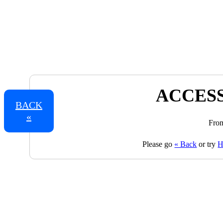
ACCESS
BACK
«
From
Please go
« Back
or try
H