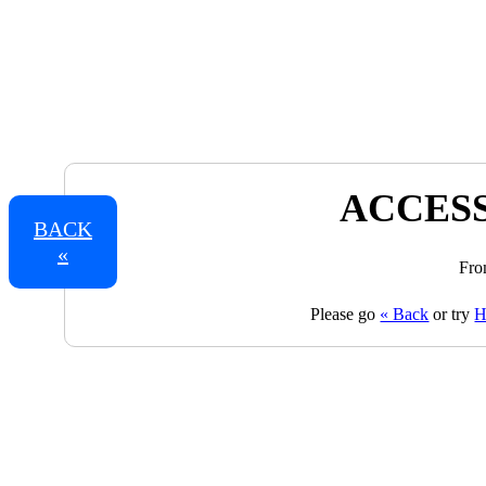
ACCESS
BACK
«
Fro
Please go
« Back
or try
H